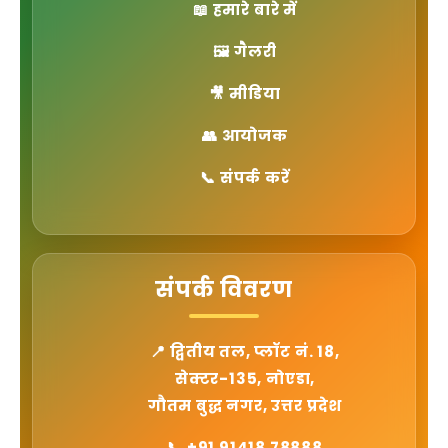
📖 हमारे बारे में
🖼 गैलरी
🎥 मीडिया
👥 आयोजक
📞 संपर्क करें
संपर्क विवरण
📍 द्वितीय तल, प्लॉट नं. 18,
सेक्टर-135, नोएडा,
गौतम बुद्ध नगर, उत्तर प्रदेश
📞
+91 91418 78888