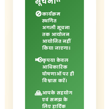
सूचना
🚫
कार्यक्रम
स्थगित
अगली सूचना
तक आयोजन
आयोजित नहीं
किया जाएगा।
📢
कृपया केवल
आधिकारिक
घोषणाओं पर ही
विश्वास करें।
🙏
आपके सहयोग
एवं समझ के
लिए हार्दिक