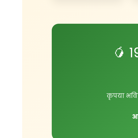
🥭 
कृपया भविष
आप