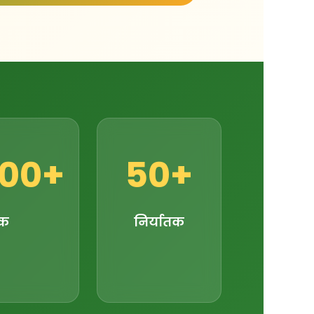
000+
50+
ुक
निर्यातक